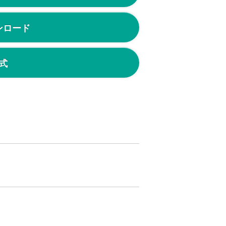
ンロード
式