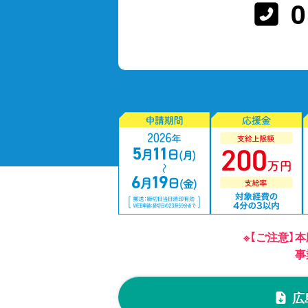
0
※【ご注意】
事
広